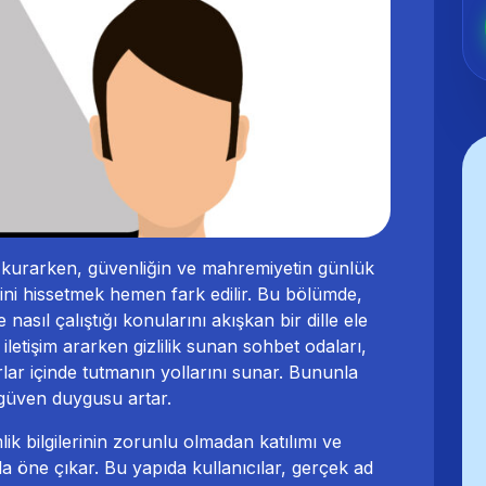
şim kurarken, güvenliğin ve mahremiyetin günlük
ğini hissetmek hemen fark edilir. Bu bölümde,
asıl çalıştığı konularını akışkan bir dille ele
iletişim ararken gizlilik sunan sohbet odaları,
ınırlar içinde tutmanın yollarını sunar. Bununla
 güven duygusu artar.
ik bilgilerinin zorunlu olmadan katılımı ve
yla öne çıkar. Bu yapıda kullanıcılar, gerçek ad