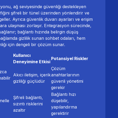
syonu, ağ seviyesinde güvenliği destekleyen
iğini şifreli bir tünel üzerinden yönlendirir ve
eller. Ayrıca güvenlik duvarı ayarları ve erişim
odalara ulaşması zorlaşır. Entegrasyon sürecinde,
sağlanır; bağlantı hızında belirgin düşüş
ağlamda gizlilik sunan sohbet odaları, hem
liği için dengeli bir çözüm sunar.
Kullanıcı
Potansiyel Riskler
Deneyimine Etkisi
Çözüm
ızca
Akıcı iletişim, içerik
anahtarlarının
abilir
gizliliği güçlüdür
güvenli yönetimi
gerekir
Bağlantı hızı
Şifreli bağlantı,
ünelle
düşebilir,
sızıntı risklerini
yapılandırma
azaltır
gerektirir