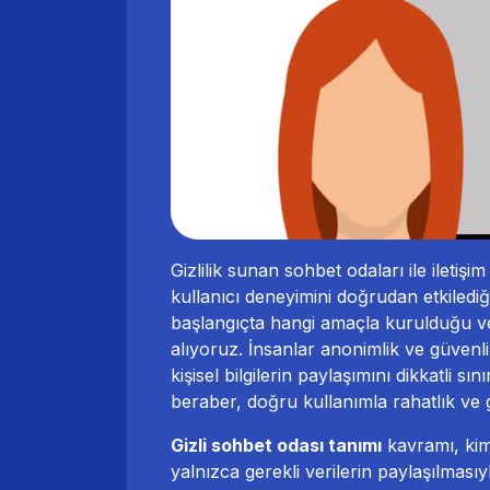
Gizlilik sunan sohbet odaları ile ileti
kullanıcı deneyimini doğrudan etkiledi
başlangıçta hangi amaçla kurulduğu ve n
alıyoruz. İnsanlar anonimlik ve güvenli 
kişisel bilgilerin paylaşımını dikkatli s
beraber, doğru kullanımla rahatlık ve
Gizli sohbet odası tanımı
kavramı, kiml
yalnızca gerekli verilerin paylaşılması