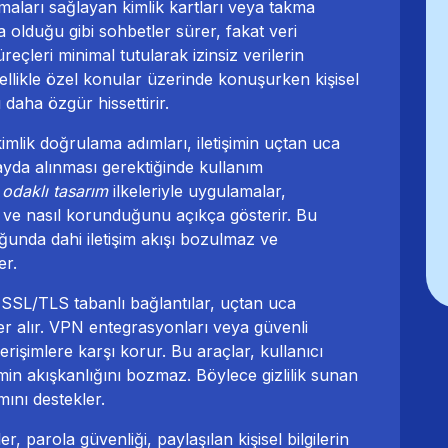
lmaları sağlayan kimlik kartları veya takma
da olduğu gibi sohbetler sürer, fakat veri
reçleri minimal tutularak izinsiz verilerin
ellikle özel konular üzerinde konuşurken kişisel
 daha özgür hissettirir.
imlik doğrulama adımları, iletişimin uçtan uca
kayda alınması gerektiğinde kullanım
 odaklı tasarım
ilkeleriyle uygulamalar,
ını ve nasıl korunduğunu açıkça gösterir. Bu
duğunda dahi iletişim akışı bozulmaz ve
er.
SSL/TLS tabanlı bağlantılar, uçtan uca
yer alır. VPN entegrasyonları veya güvenli
 erişimlere karşı korur. Bu araçlar, kullanıcı
şimin akışkanlığını bozmaz. Böylece gizlilik sunan
mını destekler.
er, parola güvenliği, paylaşılan kişisel bilgilerin