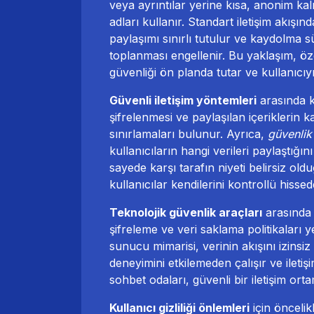
veya ayrıntılar yerine kısa, anonim ka
adları kullanır. Standart iletişim akışın
paylaşımı sınırlı tutulur ve kaydolma sü
toplanması engellenir. Bu yaklaşım, öz
güvenliği ön planda tutar ve kullanıcıyı
Güvenli iletişim yöntemleri
arasında k
şifrelenmesi ve paylaşılan içeriklerin 
sınırlamaları bulunur. Ayrıca,
güvenlik
kullanıcıların hangi verileri paylaştığ
sayede karşı tarafın niyeti belirsiz ol
kullanıcılar kendilerini kontrollü hissed
Teknolojik güvenlik araçları
arasında 
şifreleme ve veri saklama politikaları 
sunucu mimarisi, verinin akışını izinsiz
deneyimini etkilemeden çalışır ve ileti
sohbet odaları, güvenli bir iletişim orta
Kullanıcı gizliliği önlemleri
için öncelikl