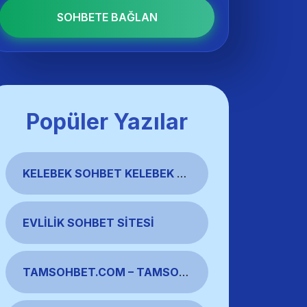
SOHBETE BAĞLAN
Popüler Yazılar
KELEBEK SOHBET KELEBEK CHAT ODALARI SOHBET SITELERI
EVLILIK SOHBET SITESI
TAMSOHBET.COM – TAMSOHBET TAM SOHBET COM TAMCHAT