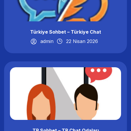
Türkiye Sohbet – Türkiye Chat
admin
22 Nisan 2026
TR Sohbet – TR Chat Odaları