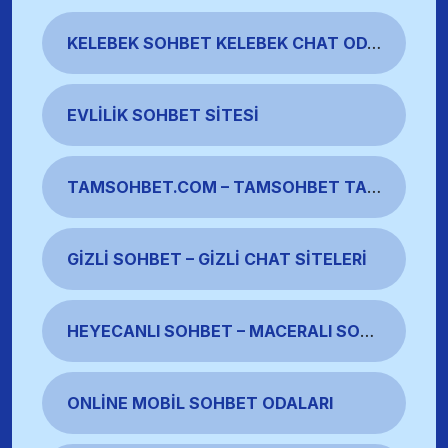
KELEBEK SOHBET KELEBEK CHAT ODALARI SOHBET SITELERI
EVLILIK SOHBET SITESI
TAMSOHBET.COM – TAMSOHBET TAM SOHBET COM TAMCHAT
GIZLI SOHBET – GIZLI CHAT SITELERI
HEYECANLI SOHBET – MACERALI SOHBET
ONLINE MOBIL SOHBET ODALARI