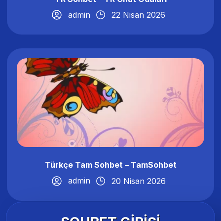
admin
22 Nisan 2026
Türkçe Tam Sohbet – TamSohbet
admin
20 Nisan 2026