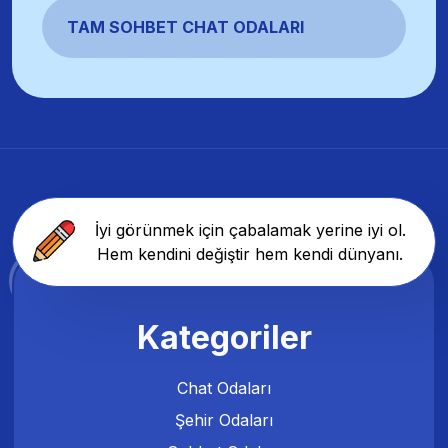
TAM SOHBET CHAT ODALARI
İyi görünmek için çabalamak yerine iyi ol.
Hem kendini değiştir hem kendi dünyanı.
Kategoriler
Chat Odaları
Şehir Odaları