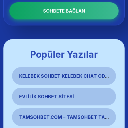
SOHBETE BAĞLAN
Popüler Yazılar
KELEBEK SOHBET KELEBEK CHAT ODALARI SOHBET SITELERI
EVLILIK SOHBET SITESI
TAMSOHBET.COM – TAMSOHBET TAM SOHBET COM TAMCHAT