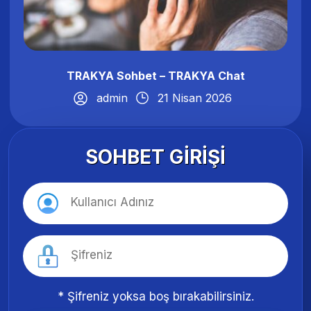
TRAKYA Sohbet – TRAKYA Chat
admin
21 Nisan 2026
SOHBET GIRIŞI
* Şifreniz yoksa boş bırakabilirsiniz.