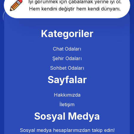
İyi görünmek için çabalamak yerine iyi ol.
Hem kendini değiştir hem kendi dünyanı.
Kategoriler
Chat Odaları
Şehir Odaları
Sohbet Odaları
Sayfalar
Hakkımızda
İletişim
Sosyal Medya
Sosyal medya hesaplarımızdan takip edin!