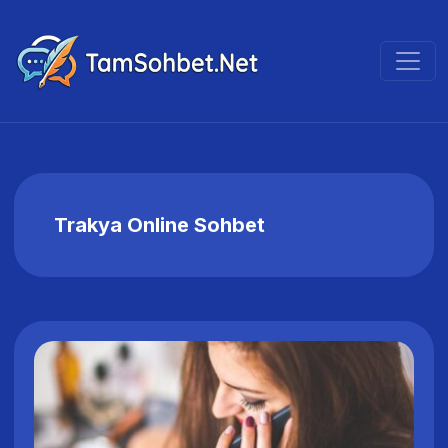
Trakya Online Sohbet