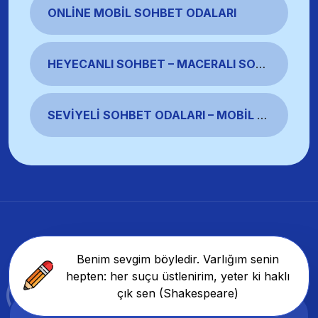
ONLINE MOBIL SOHBET ODALARI
HEYECANLI SOHBET – MACERALI SOHBET
SEVIYELI SOHBET ODALARI – MOBIL SEVIYELI CHAT SITESI
Benim sevgim böyledir. Varlığım senin
hepten: her suçu üstlenirim, yeter ki haklı
çık sen (Shakespeare)