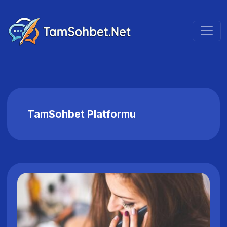
TamSohbet Platformu