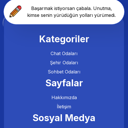
Başarmak istiyorsan çabala. Unutma,
kimse senin yürüdüğün yolları yürümedi.
Kategoriler
Chat Odaları
Şehir Odaları
Sohbet Odaları
Sayfalar
Hakkımızda
İletişim
Sosyal Medya