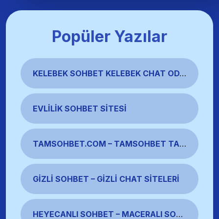
Popüler Yazılar
KELEBEK SOHBET KELEBEK CHAT ODALARI SOHBET SITELERI
EVLILIK SOHBET SITESI
TAMSOHBET.COM – TAMSOHBET TAM SOHBET COM TAMCHAT
GIZLI SOHBET – GIZLI CHAT SITELERI
HEYECANLI SOHBET – MACERALI SOHBET