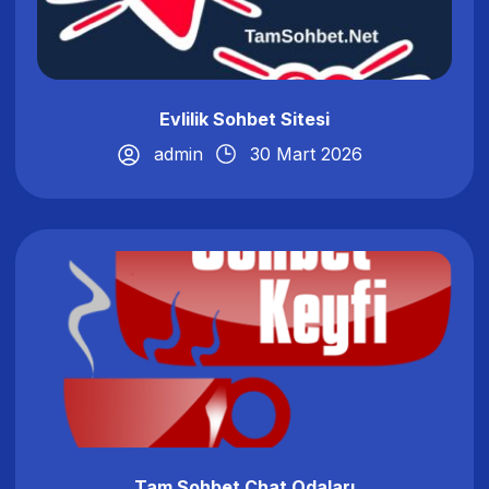
Evlilik Sohbet Sitesi
admin
30 Mart 2026
Tam Sohbet Chat Odaları